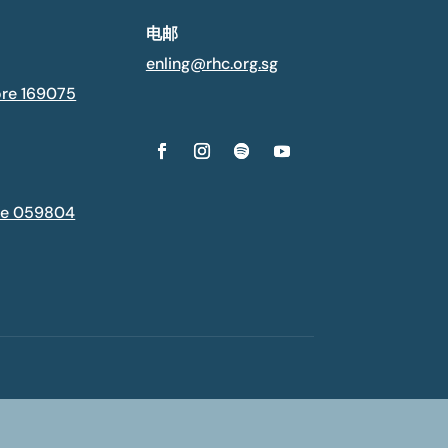
电邮
enling@rhc.org.sg
ore 169075
ore 059804