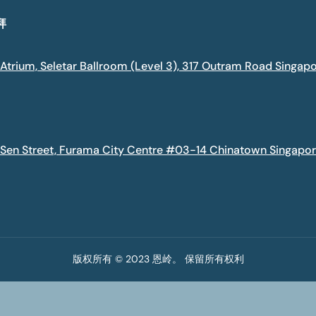
拜
 Atrium, Seletar Ballroom (Level 3), 317 Outram Road Singap
 Sen Street, Furama City Centre #03-14 Chinatown Singap
版权所有 © 2023 恩岭。 保留所有权利