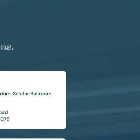
送消息。
trium, Seletar Ballroom
oad
9075