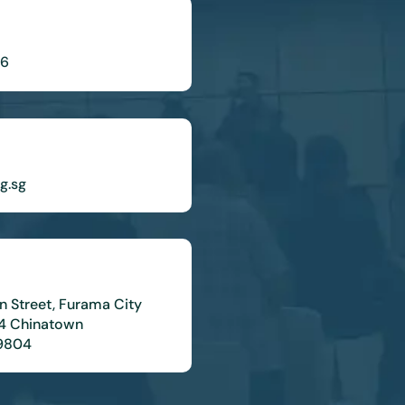
56
g.sg
n Street, Furama City
4 Chinatown
9804