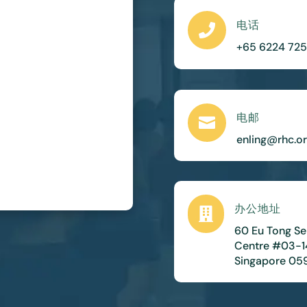
电话

+65 6224 72
电邮

enling@rhc.or
办公地址

60 Eu Tong Se
Centre #03-1
Singapore 05