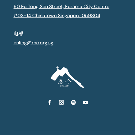
60 Eu Tong Sen Street, Furama City Centre
#03-14 Chinatown Singapore 059804
电邮
enling@rhc.org.sg