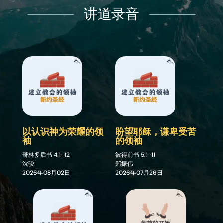
讲道录音
以认识神为荣耀的领
盼望耶稣，谦卑受苦
袖
的领袖
哥林多后书
4:1-12
彼得前书
5:1-11
沈骏
郑振伟
2026年08月02日
2026年07月26日