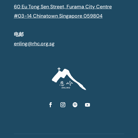
60 Eu Tong Sen Street, Furama City Centre
#03-14 Chinatown Singapore 059804
电邮
enling@rhc.org.sg