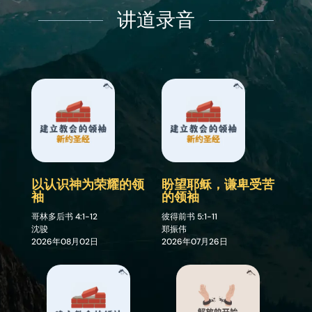
讲道录音
以认识神为荣耀的领
盼望耶稣，谦卑受苦
袖
的领袖
哥林多后书
4:1-12
彼得前书
5:1-11
沈骏
郑振伟
2026年08月02日
2026年07月26日