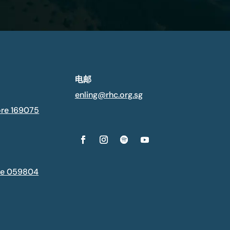
电邮
enling@rhc.org.sg
ore 169075
ore 059804