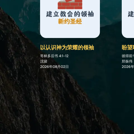
以认识神为荣耀的领袖
盼望
哥林多后书
4:1-12
彼得前
沈骏
郑振伟
2026年08月02日
2026