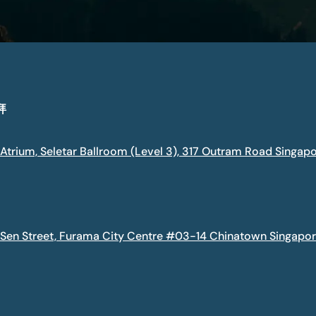
拜
 Atrium, Seletar Ballroom (Level 3), 317 Outram Road Singap
 Sen Street, Furama City Centre #03-14 Chinatown Singap